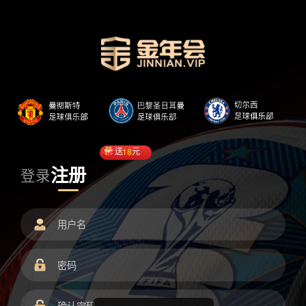
送
18
元
注册
登录