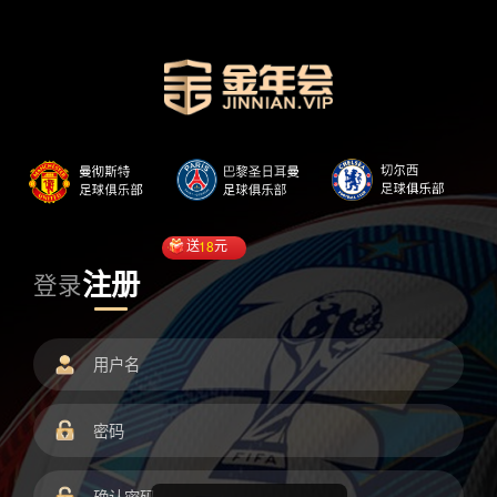
送
18
元
注册
登录