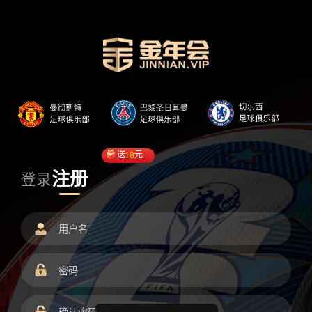
送
18
元
注册
登录