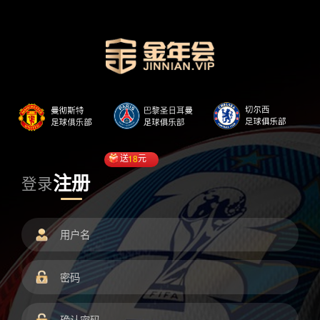
送
18
元
注册
登录